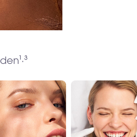
den¹·³