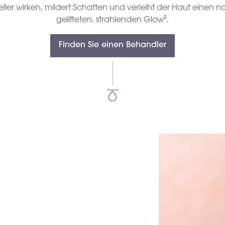
ller wirken, mildert Schatten und verleiht der Haut einen na
gelifteten, strahlenden Glow².
Finden Sie einen Behandler