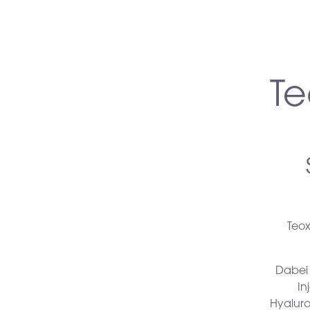
T
Teo
Dabei 
In
Hyaluro