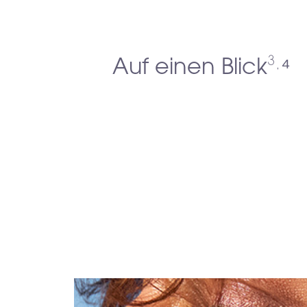
Auf einen Blick
³·⁴