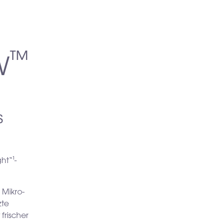
™
W
s
ht“¹-
 Mikro-
zte
frischer